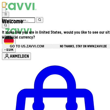
Welcome
It looks like you are in United States, would you like to see our si
with local currency?
NO THANKS, STAY ON WWW.ZAVVI.DE
GO TO US.ZAVVI.COM
EUR
•
ANMELDEN
Kontomenü aufrufen