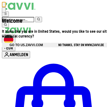
Welcome
It looks like you are in United States, would you like to see our si
with local currency?
NO THANKS, STAY ON WWW.ZAVVI.DE
GO TO US.ZAVVI.COM
EUR
•
ANMELDEN
Kontomenü aufrufen