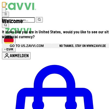
Welcome
It looks like you are in United States, would you like to see our si
with local currency?
NO THANKS, STAY ON WWW.ZAVVI.DE
GO TO US.ZAVVI.COM
EUR
•
ANMELDEN
Kontomenü aufrufen