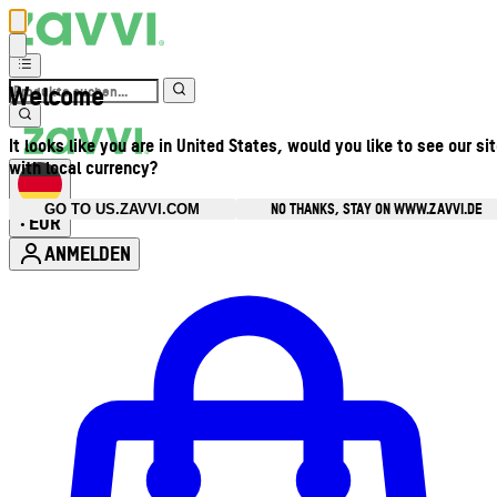
Welcome
It looks like you are in United States, would you like to see our si
with local currency?
NO THANKS, STAY ON WWW.ZAVVI.DE
GO TO US.ZAVVI.COM
EUR
•
ANMELDEN
Kontomenü aufrufen