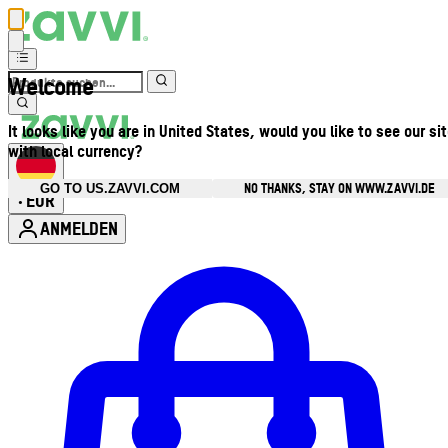
Welcome
It looks like you are in United States, would you like to see our si
with local currency?
NO THANKS, STAY ON WWW.ZAVVI.DE
GO TO US.ZAVVI.COM
EUR
•
ANMELDEN
Kontomenü aufrufen