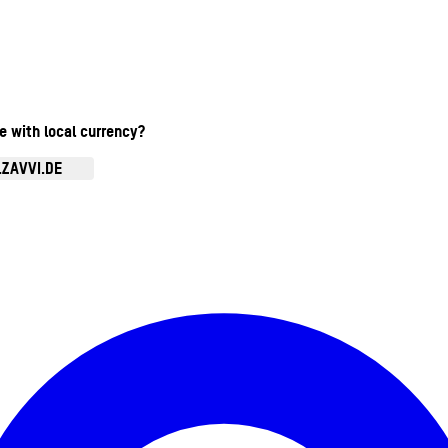
te with local currency?
.ZAVVI.DE
Kontomenü aufrufen