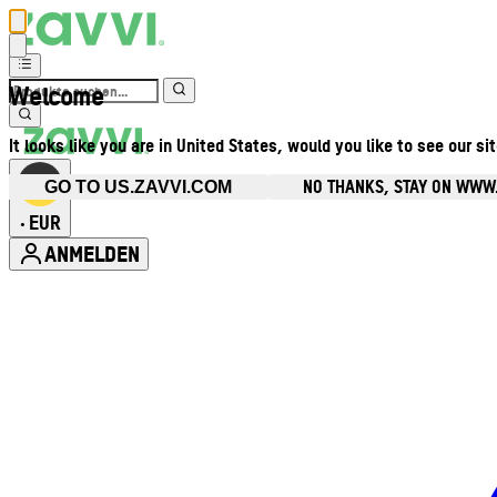
Welcome
It looks like you are in United States, would you like to see our si
NO THANKS, STAY ON WWW
GO TO US.ZAVVI.COM
EUR
•
ANMELDEN