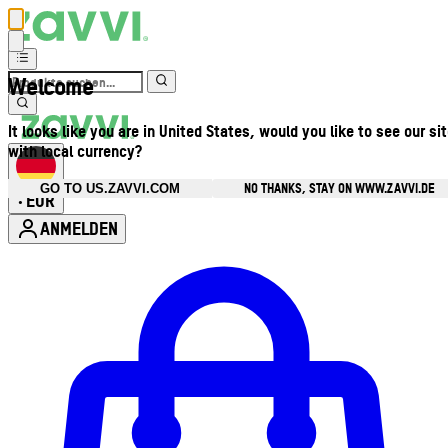
Welcome
It looks like you are in United States, would you like to see our si
with local currency?
NO THANKS, STAY ON WWW.ZAVVI.DE
GO TO US.ZAVVI.COM
EUR
•
ANMELDEN
Kontomenü aufrufen