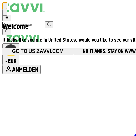
Welcome
It looks like you are in United States, would you like to see our si
NO THANKS, STAY ON WWW
GO TO US.ZAVVI.COM
EUR
•
ANMELDEN