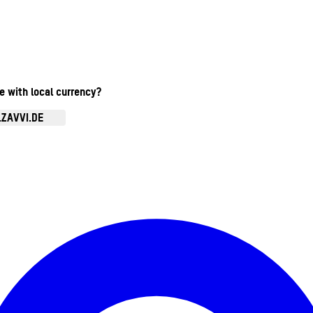
te with local currency?
.ZAVVI.DE
Kontomenü aufrufen