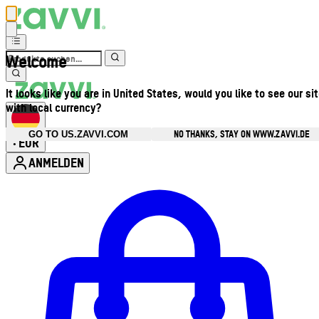
Welcome
It looks like you are in United States, would you like to see our si
with local currency?
NO THANKS, STAY ON WWW.ZAVVI.DE
GO TO US.ZAVVI.COM
EUR
•
ANMELDEN
Kontomenü aufrufen