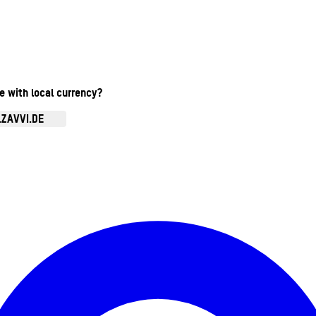
te with local currency?
.ZAVVI.DE
Kontomenü aufrufen