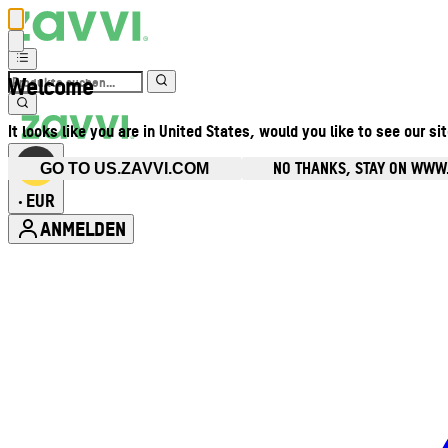
Welcome
It looks like you are in United States, would you like to see our si
NO THANKS, STAY ON WWW
GO TO US.ZAVVI.COM
EUR
•
ANMELDEN