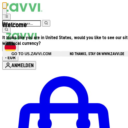
Welcome
It looks like you are in United States, would you like to see our si
with local currency?
NO THANKS, STAY ON WWW.ZAVVI.DE
GO TO US.ZAVVI.COM
EUR
•
ANMELDEN
Kontomenü aufrufen