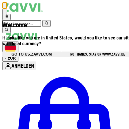
Welcome
It looks like you are in United States, would you like to see our si
with local currency?
NO THANKS, STAY ON WWW.ZAVVI.DE
GO TO US.ZAVVI.COM
EUR
•
ANMELDEN
Kontomenü aufrufen