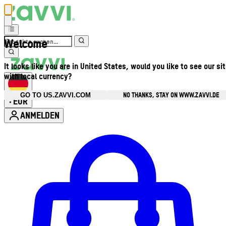
Welcome
It looks like you are in United States, would you like to see our si
with local currency?
NO THANKS, STAY ON WWW.ZAVVI.DE
GO TO US.ZAVVI.COM
EUR
•
ANMELDEN
Kontomenü aufrufen