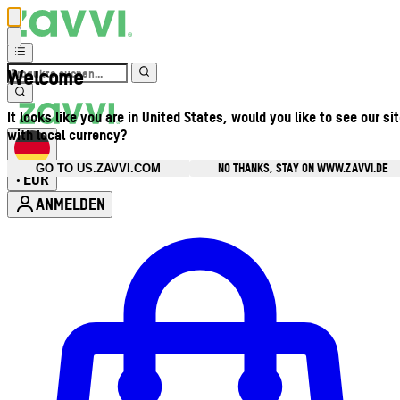
Welcome
It looks like you are in United States, would you like to see our si
with local currency?
NO THANKS, STAY ON WWW.ZAVVI.DE
GO TO US.ZAVVI.COM
EUR
•
ANMELDEN
Kontomenü aufrufen