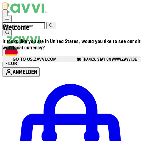
Welcome
It looks like you are in United States, would you like to see our si
with local currency?
NO THANKS, STAY ON WWW.ZAVVI.DE
GO TO US.ZAVVI.COM
EUR
•
ANMELDEN
Kontomenü aufrufen