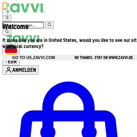
Welcome
It looks like you are in United States, would you like to see our si
with local currency?
NO THANKS, STAY ON WWW.ZAVVI.DE
GO TO US.ZAVVI.COM
EUR
•
ANMELDEN
Kontomenü aufrufen