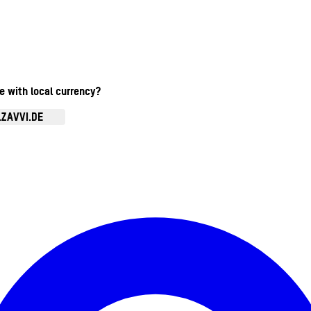
te with local currency?
.ZAVVI.DE
Kontomenü aufrufen