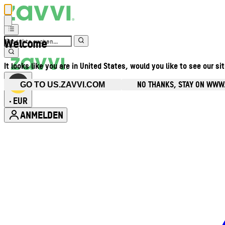
Welcome
It looks like you are in United States, would you like to see our si
NO THANKS, STAY ON WWW
GO TO US.ZAVVI.COM
EUR
•
ANMELDEN