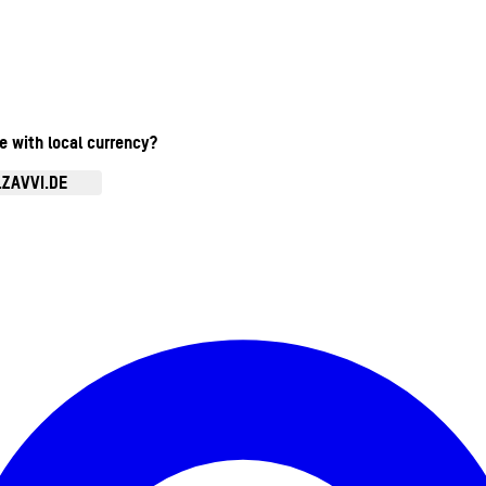
te with local currency?
.ZAVVI.DE
Kontomenü aufrufen