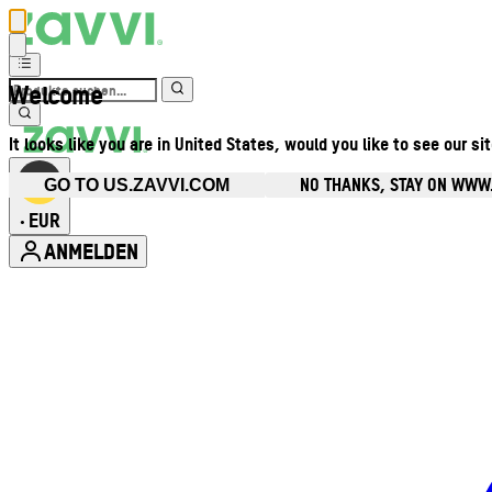
Welcome
It looks like you are in United States, would you like to see our si
NO THANKS, STAY ON WWW
GO TO US.ZAVVI.COM
EUR
•
ANMELDEN