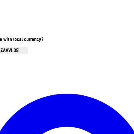
te with local currency?
.ZAVVI.DE
Kontomenü aufrufen