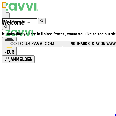
Welcome
It looks like you are in United States, would you like to see our si
NO THANKS, STAY ON WWW
GO TO US.ZAVVI.COM
EUR
•
ANMELDEN