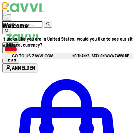
Welcome
It looks like you are in United States, would you like to see our si
with local currency?
NO THANKS, STAY ON WWW.ZAVVI.DE
GO TO US.ZAVVI.COM
EUR
•
ANMELDEN
Kontomenü aufrufen