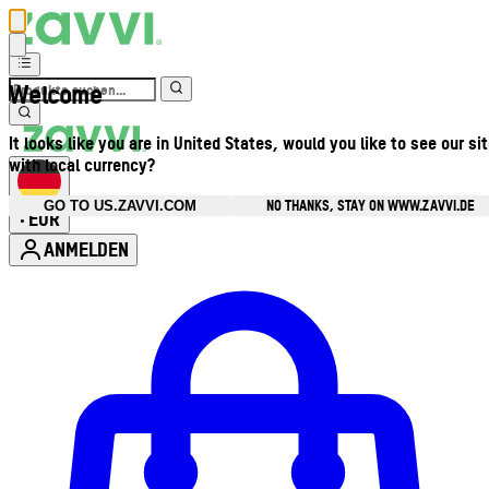
Welcome
It looks like you are in United States, would you like to see our si
with local currency?
NO THANKS, STAY ON WWW.ZAVVI.DE
GO TO US.ZAVVI.COM
EUR
•
ANMELDEN
Kontomenü aufrufen