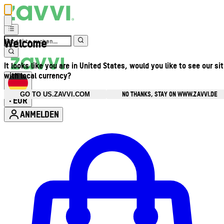
Welcome
It looks like you are in United States, would you like to see our si
with local currency?
NO THANKS, STAY ON WWW.ZAVVI.DE
GO TO US.ZAVVI.COM
EUR
•
ANMELDEN
Kontomenü aufrufen