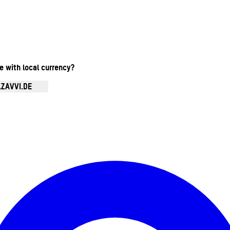
te with local currency?
.ZAVVI.DE
Kontomenü aufrufen