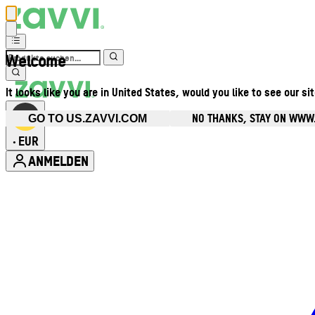
Welcome
It looks like you are in United States, would you like to see our si
NO THANKS, STAY ON WWW
GO TO US.ZAVVI.COM
EUR
•
ANMELDEN