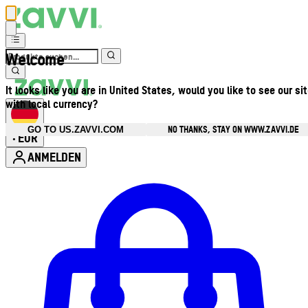
Welcome
It looks like you are in United States, would you like to see our si
with local currency?
NO THANKS, STAY ON WWW.ZAVVI.DE
GO TO US.ZAVVI.COM
EUR
•
ANMELDEN
Kontomenü aufrufen