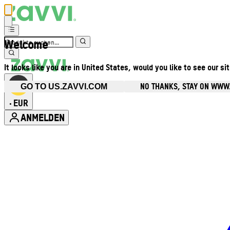
Welcome
It looks like you are in United States, would you like to see our si
NO THANKS, STAY ON WWW
GO TO US.ZAVVI.COM
EUR
•
ANMELDEN