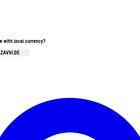
te with local currency?
.ZAVVI.DE
Kontomenü aufrufen