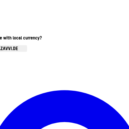
te with local currency?
.ZAVVI.DE
Kontomenü aufrufen