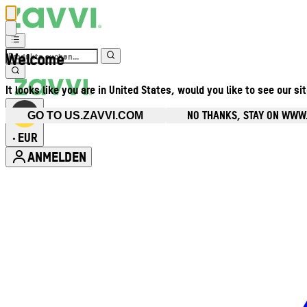
Welcome
It looks like you are in United States, would you like to see our si
NO THANKS, STAY ON WWW
GO TO US.ZAVVI.COM
EUR
•
ANMELDEN