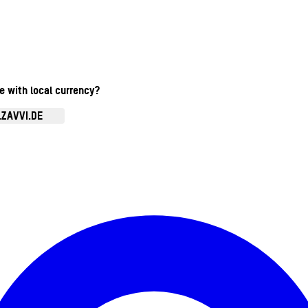
te with local currency?
.ZAVVI.DE
Kontomenü aufrufen