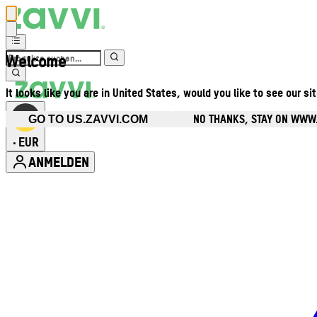
Welcome
It looks like you are in United States, would you like to see our si
NO THANKS, STAY ON WWW
GO TO US.ZAVVI.COM
EUR
•
ANMELDEN