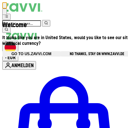
Welcome
It looks like you are in United States, would you like to see our si
with local currency?
NO THANKS, STAY ON WWW.ZAVVI.DE
GO TO US.ZAVVI.COM
EUR
•
ANMELDEN
Kontomenü aufrufen