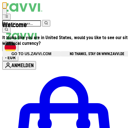
Welcome
It looks like you are in United States, would you like to see our si
with local currency?
NO THANKS, STAY ON WWW.ZAVVI.DE
GO TO US.ZAVVI.COM
EUR
•
ANMELDEN
Kontomenü aufrufen