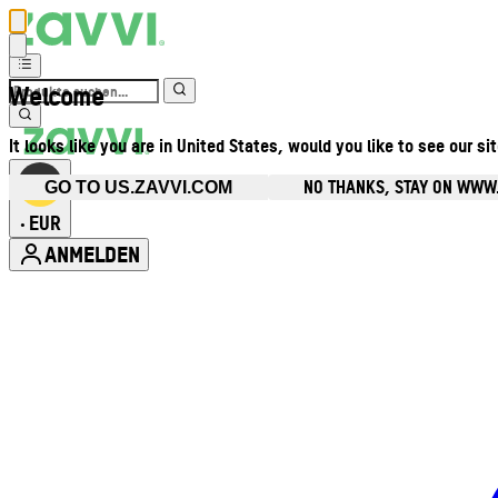
Welcome
It looks like you are in United States, would you like to see our si
NO THANKS, STAY ON WWW
GO TO US.ZAVVI.COM
EUR
•
ANMELDEN