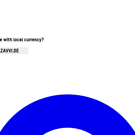
te with local currency?
.ZAVVI.DE
Kontomenü aufrufen