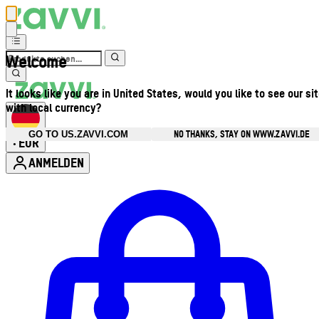
Welcome
It looks like you are in United States, would you like to see our si
with local currency?
NO THANKS, STAY ON WWW.ZAVVI.DE
GO TO US.ZAVVI.COM
EUR
•
ANMELDEN
Kontomenü aufrufen