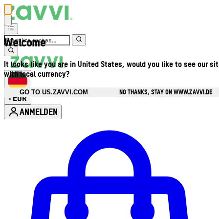
Welcome
It looks like you are in United States, would you like to see our si
with local currency?
NO THANKS, STAY ON WWW.ZAVVI.DE
GO TO US.ZAVVI.COM
EUR
•
ANMELDEN
Kontomenü aufrufen