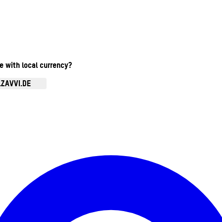
te with local currency?
.ZAVVI.DE
Kontomenü aufrufen