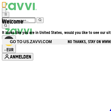
Welcome
It looks like you are in United States, would you like to see our si
NO THANKS, STAY ON WWW
GO TO US.ZAVVI.COM
EUR
•
ANMELDEN