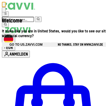
Welcome
It looks like you are in United States, would you like to see our si
with local currency?
NO THANKS, STAY ON WWW.ZAVVI.DE
GO TO US.ZAVVI.COM
EUR
•
ANMELDEN
Kontomenü aufrufen