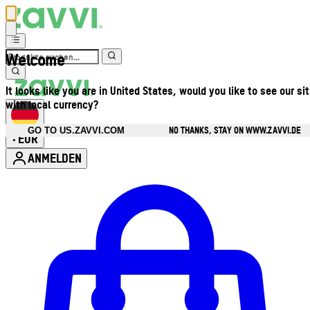
Welcome
It looks like you are in United States, would you like to see our si
with local currency?
NO THANKS, STAY ON WWW.ZAVVI.DE
GO TO US.ZAVVI.COM
EUR
•
ANMELDEN
Kontomenü aufrufen