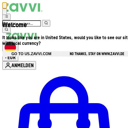
Welcome
It looks like you are in United States, would you like to see our si
with local currency?
NO THANKS, STAY ON WWW.ZAVVI.DE
GO TO US.ZAVVI.COM
EUR
•
ANMELDEN
Kontomenü aufrufen