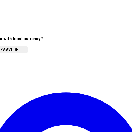
te with local currency?
.ZAVVI.DE
Kontomenü aufrufen