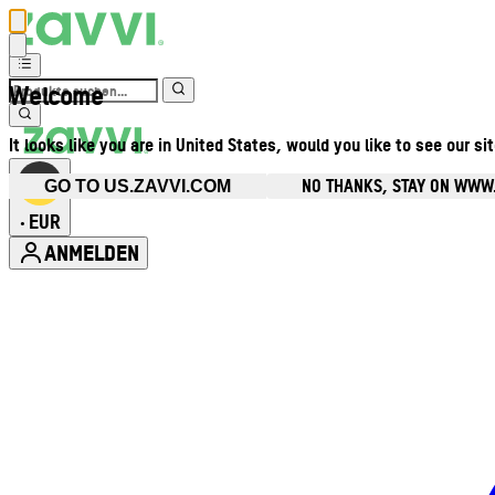
Welcome
It looks like you are in United States, would you like to see our si
NO THANKS, STAY ON WWW
GO TO US.ZAVVI.COM
EUR
•
ANMELDEN