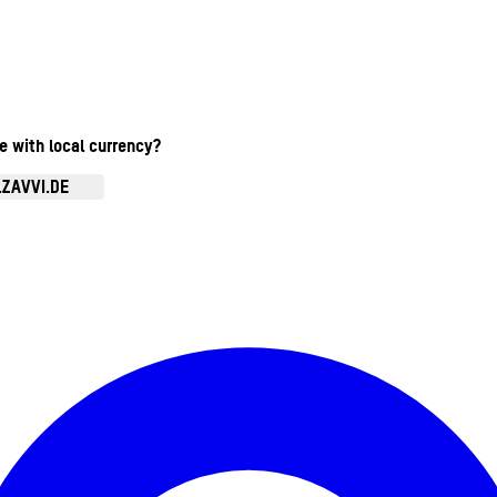
te with local currency?
.ZAVVI.DE
Kontomenü aufrufen