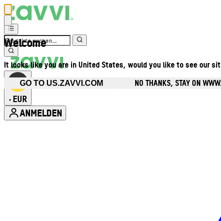
Welcome
It looks like you are in United States, would you like to see our si
NO THANKS, STAY ON WWW
GO TO US.ZAVVI.COM
EUR
•
ANMELDEN