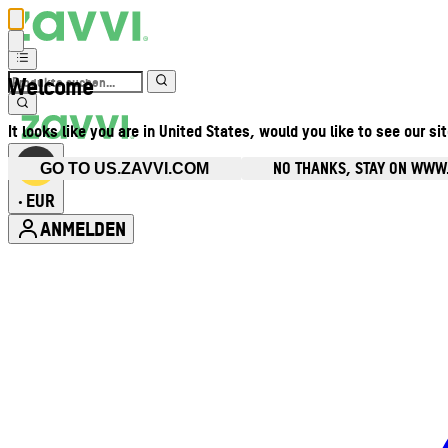
Welcome
It looks like you are in United States, would you like to see our si
NO THANKS, STAY ON WWW
GO TO US.ZAVVI.COM
EUR
•
ANMELDEN