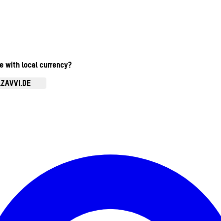
te with local currency?
.ZAVVI.DE
Kontomenü aufrufen