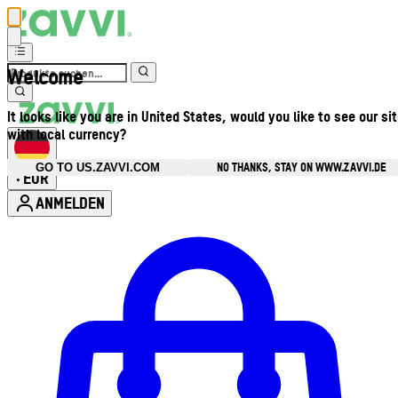
Welcome
It looks like you are in United States, would you like to see our si
with local currency?
NO THANKS, STAY ON WWW.ZAVVI.DE
GO TO US.ZAVVI.COM
EUR
•
ANMELDEN
Kontomenü aufrufen