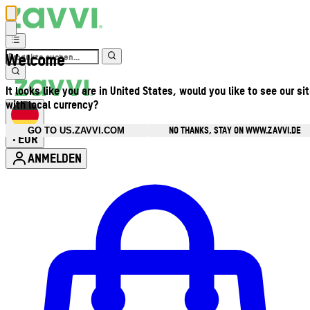
Welcome
It looks like you are in United States, would you like to see our si
with local currency?
NO THANKS, STAY ON WWW.ZAVVI.DE
GO TO US.ZAVVI.COM
EUR
•
ANMELDEN
Kontomenü aufrufen