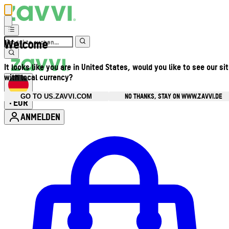
Welcome
It looks like you are in United States, would you like to see our si
with local currency?
NO THANKS, STAY ON WWW.ZAVVI.DE
GO TO US.ZAVVI.COM
EUR
•
ANMELDEN
Kontomenü aufrufen