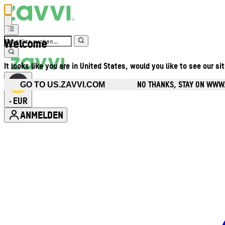
Welcome
It looks like you are in United States, would you like to see our si
NO THANKS, STAY ON WWW
GO TO US.ZAVVI.COM
EUR
•
ANMELDEN