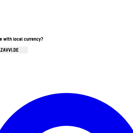
te with local currency?
.ZAVVI.DE
Kontomenü aufrufen