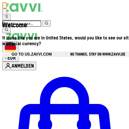
Welcome
It looks like you are in United States, would you like to see our si
with local currency?
NO THANKS, STAY ON WWW.ZAVVI.DE
GO TO US.ZAVVI.COM
EUR
•
ANMELDEN
Kontomenü aufrufen