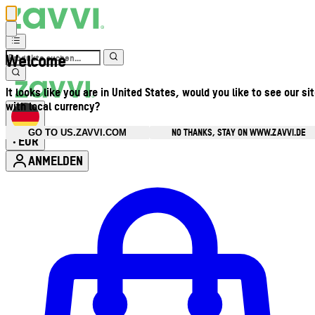
Welcome
It looks like you are in United States, would you like to see our si
with local currency?
NO THANKS, STAY ON WWW.ZAVVI.DE
GO TO US.ZAVVI.COM
EUR
•
ANMELDEN
Kontomenü aufrufen