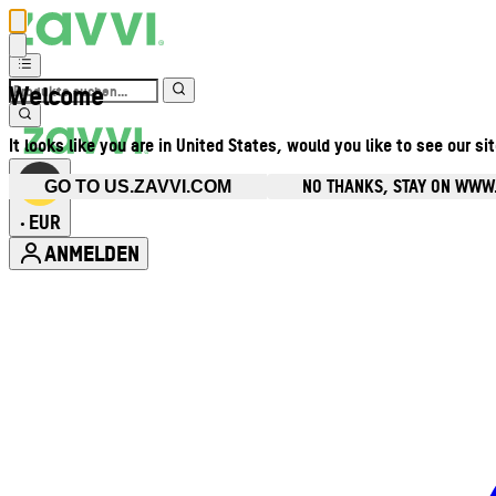
Welcome
It looks like you are in United States, would you like to see our si
NO THANKS, STAY ON WWW
GO TO US.ZAVVI.COM
EUR
•
ANMELDEN