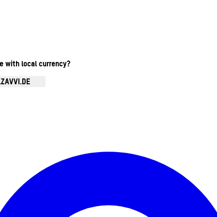
te with local currency?
.ZAVVI.DE
Kontomenü aufrufen