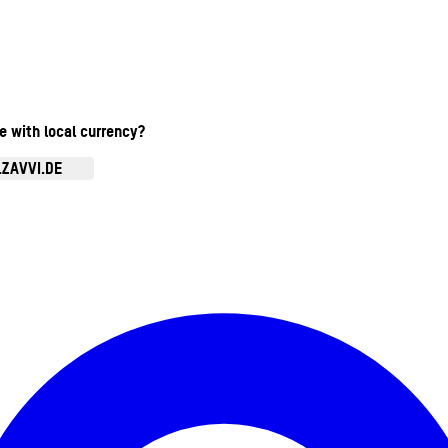
te with local currency?
.ZAVVI.DE
Kontomenü aufrufen