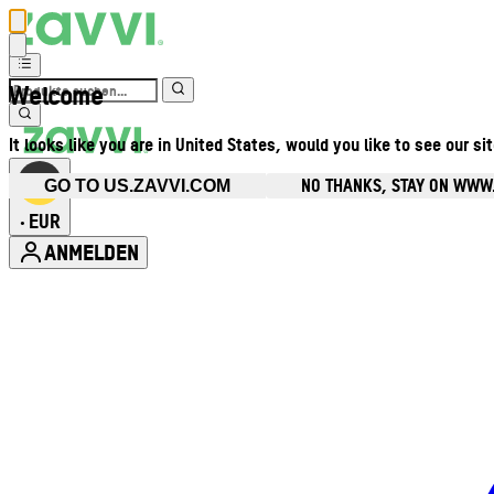
Welcome
It looks like you are in United States, would you like to see our si
NO THANKS, STAY ON WWW
GO TO US.ZAVVI.COM
EUR
•
ANMELDEN