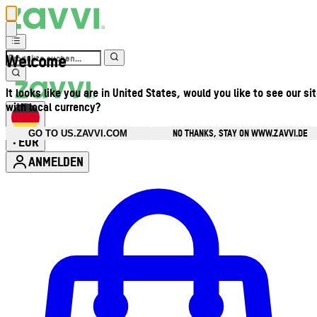
Welcome
It looks like you are in United States, would you like to see our si
with local currency?
NO THANKS, STAY ON WWW.ZAVVI.DE
GO TO US.ZAVVI.COM
EUR
•
ANMELDEN
Kontomenü aufrufen