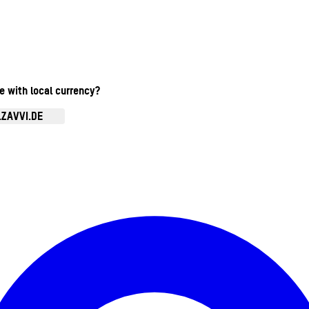
te with local currency?
.ZAVVI.DE
Kontomenü aufrufen