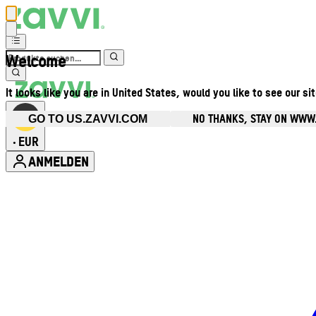
Welcome
It looks like you are in United States, would you like to see our si
NO THANKS, STAY ON WWW
GO TO US.ZAVVI.COM
EUR
•
ANMELDEN