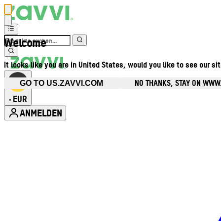
Welcome
It looks like you are in United States, would you like to see our si
NO THANKS, STAY ON WWW
GO TO US.ZAVVI.COM
EUR
•
ANMELDEN