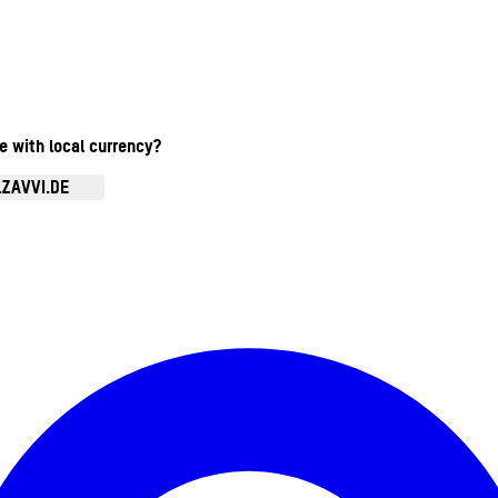
te with local currency?
.ZAVVI.DE
Kontomenü aufrufen